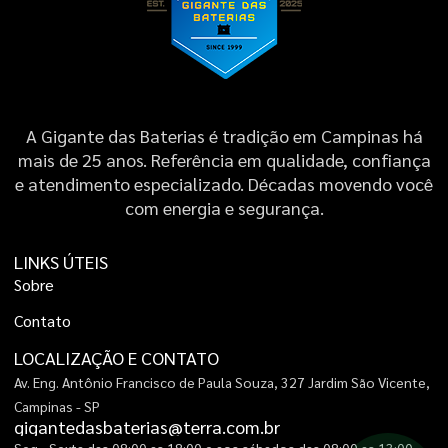
A Gigante das Baterias é tradição em Campinas há
mais de 25 anos. Referência em qualidade, confiança
e atendimento especializado. Décadas movendo você
com energia e segurança.
LINKS ÚTEIS
S
o
b
r
e
C
o
n
t
a
t
o
LOCALIZAÇÃO E CONTATO
Av. Eng. Antônio Francisco de Paula Souza, 327 Jardim São Vicente,
Campinas - SP
g
i
g
a
n
t
e
d
a
s
b
a
t
e
r
i
a
s
@
t
e
r
r
a
.
c
o
m
.
b
r